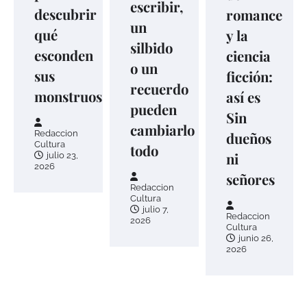
escribir,
descubrir
romance
un
qué
y la
silbido
esconden
ciencia
o un
sus
ficción:
recuerdo
monstruos
así es
pueden
Sin
cambiarlo
Redaccion
dueños
Cultura
todo
ni
julio 23,
2026
señores
Redaccion
Cultura
julio 7,
Redaccion
2026
Cultura
junio 26,
2026