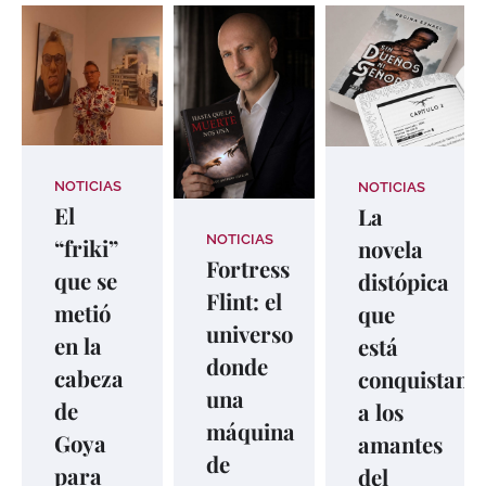
NOTICIAS
NOTICIAS
El
La
NOTICIAS
“friki”
novela
Fortress
que se
distópica
Flint: el
metió
que
universo
en la
está
donde
cabeza
ando
conquistand
una
de
a los
máquina
Goya
amantes
de
para
del