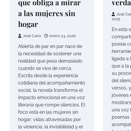
que obliga a mirar
verd
a las mujeres sin
José Ca
2025
hogar
En esta e
José Cano
enero 23, 2026
comparte
poesía c
Abierta de par en par nace de
herramie
la necesidad de sostener una
ligada a
realidad que pesa demasiado
que a la
cuando se vive de cerca.
su proce
Escrita desde la experiencia
del silen
cotidiana del acompañamiento
versos, 
social, la novela transforma el
jóvenes 
impacto emocional en una voz
mostrars
literaria que rompe silencios. El
una voz 
foco está en las mujeres sin
poemas 
hogar: vidas atravesadas por
acompañ
la violencia, la invisibilidad y el