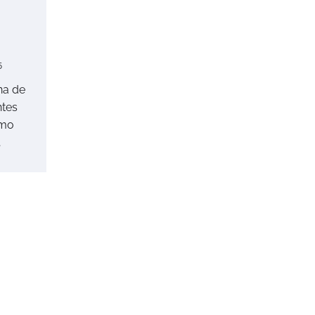
5
na de
ntes
ómo
…