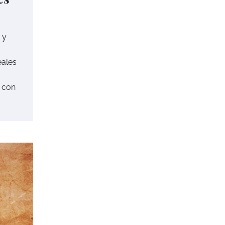
 y
eales
o con