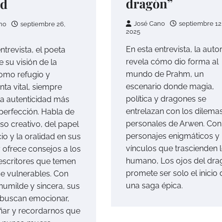
dragón”
ad
José Cano
septiembre 12
no
septiembre 26,
2025
En esta entrevista, la auto
ntrevista, el poeta
revela cómo dio forma al
 su visión de la
mundo de Prahm, un
omo refugio y
escenario donde magia,
nta vital, siempre
política y dragones se
 la autenticidad más
entrelazan con los dilema
 perfección. Habla de
personales de Arwen. Con
so creativo, del papel
personajes enigmáticos y
cio y la oralidad en sus
vínculos que trascienden 
y ofrece consejos a los
humano, Los ojos del dra
escritores que temen
promete ser solo el inicio 
e vulnerables. Con
una saga épica.
humilde y sincera, sus
buscan emocionar,
ar y recordarnos que