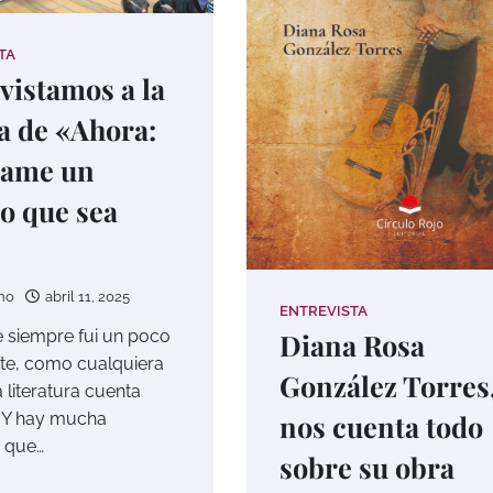
TA
vistamos a la
a de «Ahora:
tame un
o que sea
no
abril 11, 2025
ENTREVISTA
 siempre fui un poco
Diana Rosa
te, como cualquiera
González Torres
 literatura cuenta
nos cuenta todo
s. Y hay mucha
a que…
sobre su obra