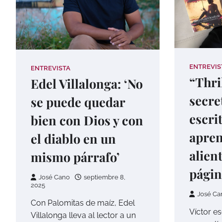
ENTREVIS
ENTREVISTA
“Thri
Edel Villalonga: ‘No
secret
se puede quedar
escri
bien con Dios y con
apren
el diablo en un
alien
mismo párrafo’
págin
José Cano
septiembre 8,
2025
José Ca
Con Palomitas de maíz, Edel
Víctor es
Villalonga lleva al lector a un