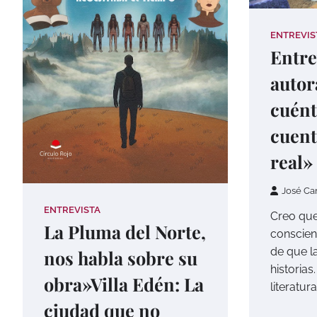
ENTREVIS
Entre
autor
cuén
cuent
real»
José Ca
ENTREVISTA
Creo que
La Pluma del Norte,
conscien
de que la
nos habla sobre su
historia
obra»Villa Edén: La
literatur
ciudad que no