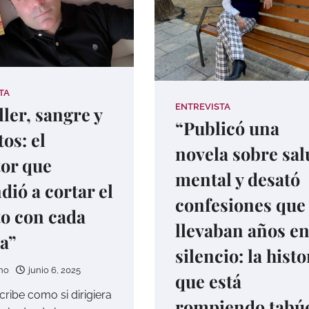
TA
ENTREVISTA
ller, sangre y
“Publicó una
os: el
novela sobre sal
tor que
mental y desató
dió a cortar el
confesiones que
to con cada
llevaban años e
a”
silencio: la histo
no
junio 6, 2025
que está
cribe como si dirigiera
rompiendo tabú