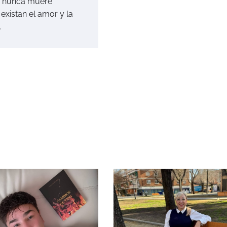
a nunca muere
existan el amor y la
.