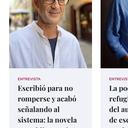
ENTREVISTA
ENTREVIS
Escribió para no
La po
romperse y acabó
refug
señalando al
del au
sistema: la novela
de es