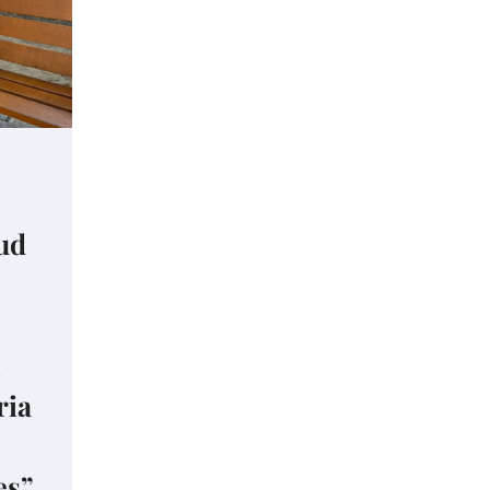
ud
n
ria
es”