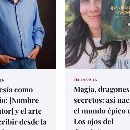
ENTREVISTA
TA
Magia, dragones
esía como
secretos: así nac
io: [Nombre
el mundo épico 
tor] y el arte
Los ojos del
cribir desde la