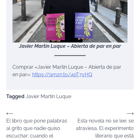
Javier Martín Luque – Abierta de par en par
Comprar «Javier Martín Luque – Abierta de par
en par»:
https://amzn.to/4pT7vHQ
Tagged
Javier Martín Luque
Navegación
⟵
⟶
El libro que pone palabras
Esta novela no se lee: se
de
al grito que nadie quiso
atraviesa. El experimento
entradas
escuchar: cuando el
literario que está