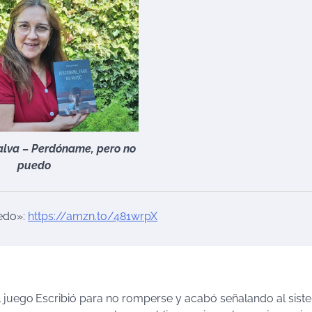
alva – Perdóname, pero no
puedo
edo»:
https://amzn.to/481wrpX
l juego
Escribió para no romperse y acabó señalando al siste