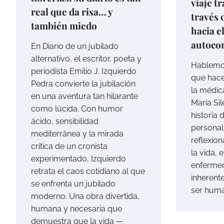
viaje t
real que da risa… y
través 
también miedo
hacia e
autoco
En Diario de un jubilado
alternativo, el escritor, poeta y
Hablemos
periodista Emilio J. Izquierdo
que hace
Pedra convierte la jubilación
la médic
en una aventura tan hilarante
María Si
como lúcida. Con humor
historia
ácido, sensibilidad
personal 
mediterránea y la mirada
reflexion
crítica de un cronista
la vida, 
experimentado, Izquierdo
enfermed
retrata el caos cotidiano al que
inherent
se enfrenta un jubilado
ser hum
moderno. Una obra divertida,
humana y necesaria que
demuestra que la vida —