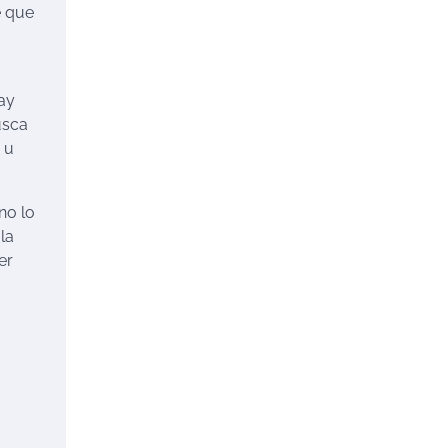
e que
hay
usca
 u
no lo
la
er