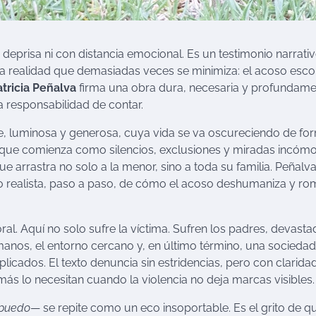
 deprisa ni con distancia emocional. Es un testimonio narrati
una realidad que demasiadas veces se minimiza: el acoso esco
atricia Peñalva
firma una obra dura, necesaria y profundam
a responsabilidad de contar.
ible, luminosa y generosa, cuya vida se va oscureciendo de fo
Lo que comienza como silencios, exclusiones y miradas incóm
e arrastra no solo a la menor, sino a toda su familia. Peñalv
to realista, paso a paso, de cómo el acoso deshumaniza y r
ral. Aquí no solo sufre la víctima. Sufren los padres, devast
rmanos, el entorno cercano y, en último término, una socieda
icados. El texto denuncia sin estridencias, pero con claridad
más lo necesitan cuando la violencia no deja marcas visibles.
 puedo
— se repite como un eco insoportable. Es el grito de q