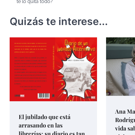
te lo quita todo?
de
entradas
Quizás te interese...
Ana Mar
El jubilado que está
Rodríg
arrasando en las
vida sa
librerías: su diario es tan