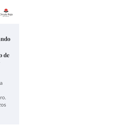
ando
o de
y
ra
ro,
zos