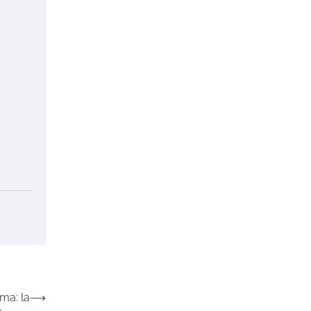
ma: la
⟶