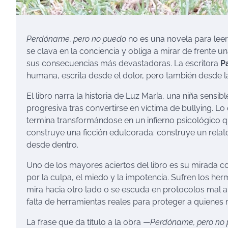
Perdóname, pero no puedo
no es una novela para leer
se clava en la conciencia y obliga a mirar de frente 
sus consecuencias más devastadoras. La escritora
P
humana, escrita desde el dolor, pero también desde l
El libro narra la historia de Luz María, una niña sens
progresiva tras convertirse en víctima de bullying. 
termina transformándose en un infierno psicológico qu
construye una ficción edulcorada: construye un rela
desde dentro.
Uno de los mayores aciertos del libro es su mirada co
por la culpa, el miedo y la impotencia. Sufren los he
mira hacia otro lado o se escuda en protocolos mal apl
falta de herramientas reales para proteger a quienes 
La frase que da título a la obra —
Perdóname, pero no