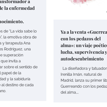
ransformador a
de la enfermedad
l
nocimiento.
Ya a la venta «Guerre
 de “La vida sabe lo
”, la emotiva obra de
con los pedazos del
a y terapeuta Ana
alma»: un viaje poétic
les Rodríguez, una
lucha, supervivencia 
 de superación
autodescubrimiento
que invita a
ar sobre el sentido de
La diseñadora y tatuado
el papel de la
Irenilla Irnán, natural de
ad y la sabiduría
Madrid, lanza su primer lib
e al destino de cada
Guerreando con los peda
ano.
del alma,…