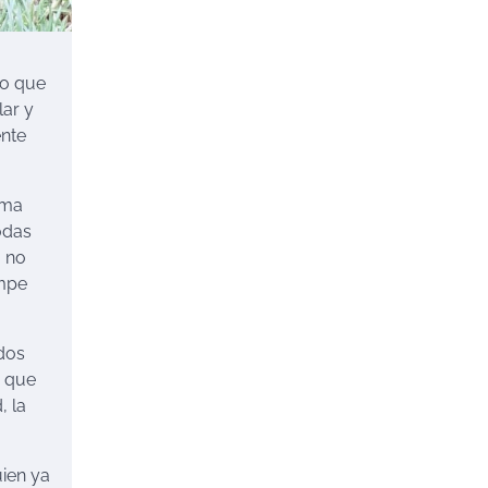
vo que
lar y
ente
rma
odas
a no
ompe
ados
d que
, la
uien ya