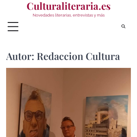
Culturaliteraria.es
Saltar
al
Novedades literarias, entrevistas y más
contenido
Autor:
Redaccion Cultura