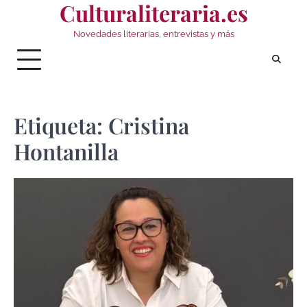
Culturaliteraria.es
Saltar
al
Novedades literarias, entrevistas y más
contenido
Etiqueta:
Cristina
Hontanilla