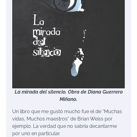
La mirada del silencio. Obra de Diana Guerrero
Miñano.
Un libro que me gustó mucho fue el de “Muchas
vidas, Muchos maestros” de Brian Weiss por
ejemplo. La verdad que no sabría decantarme
por uno en particular.