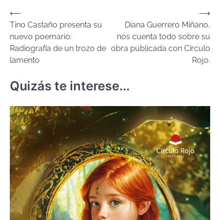
Navegación
⟵
⟶
Tino Castaño presenta su
Diana Guerrero Miñano,
de
nuevo poemario:
nos cuenta todo sobre su
entradas
Radiografía de un trozo de
obra publicada con Círculo
lamento
Rojo.
Quizás te interese...