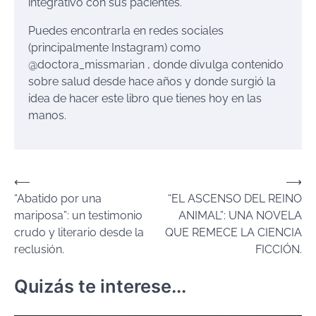
integrativo con sus pacientes.
Puedes encontrarla en redes sociales
(principalmente Instagram) como
@doctora_missmarian , donde divulga contenido
sobre salud desde hace años y donde surgió la
idea de hacer este libro que tienes hoy en las
manos.
Navegación
⟵
⟶
“Abatido por una
“EL ASCENSO DEL REINO
de
mariposa”: un testimonio
ANIMAL”: UNA NOVELA
entradas
crudo y literario desde la
QUE REMECE LA CIENCIA
reclusión.
FICCIÓN.
Quizás te interese...