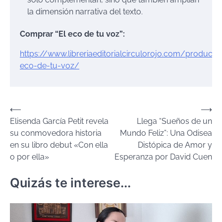
la dimensión narrativa del texto.
Comprar “El eco de tu voz”:
https://www.libreriaeditorialcirculorojo.com/producto
eco-de-tu-voz/
Navegación
⟵
⟶
Elisenda García Petit revela
Llega “Sueños de un
de
su conmovedora historia
Mundo Feliz”: Una Odisea
entradas
en su libro debut «Con ella
Distópica de Amor y
o por ella»
Esperanza por David Cuen
Quizás te interese...