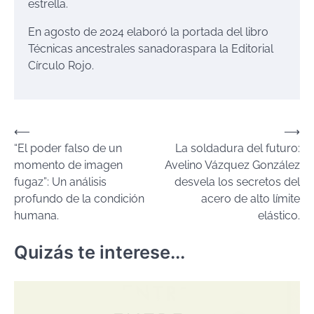
estrella
.
En agosto de 2024 elabor
ó
la
portada del libro
Téc
nicas ancestrales sanadoras
para la Editorial
Círculo Rojo.
Navegación
⟵
⟶
“El poder falso de un
La soldadura del futuro:
de
momento de imagen
Avelino Vázquez González
entradas
fugaz”: Un análisis
desvela los secretos del
profundo de la condición
acero de alto límite
humana.
elástico.
Quizás te interese...