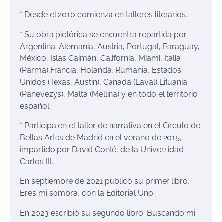
*
Desde el
2010 comienza en
t
alleres
l
iterarios.
*
Su
obra pictórica
se encuentra repartida por
Argentina, Alemania,
Austria, Portugal
, Paraguay,
México
,
Islas Caimán, California, Miami, Italia
(Parma)
,
Francia
,
Holanda, Rumania, Estados
Unidos (Texas,
Austin)
,
Canadá
(Laval)
,
Lituania
(Panevezys)
,
Malta (Mellina) y en todo el territorio
español
.
*
Particip
a
en el
t
aller de
n
arrativa en el Círculo de
Bellas Artes de Madrid en el verano de
2015
,
impartido por David Conté
, de la
Universidad
Carlos III.
En septiembre de 2021 p
ublicó
su
primer libro
,
Eres mi sombra
,
con la Editorial Uno.
En 2023 escrib
ió
su segundo libro
:
Buscando mi