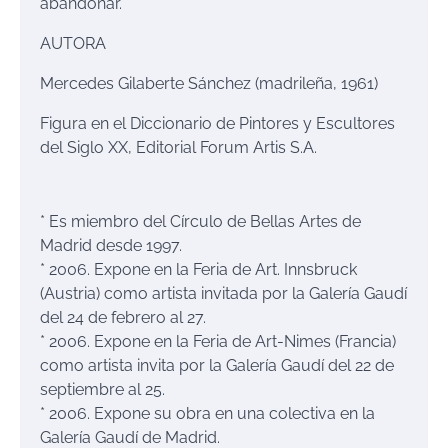
abandonar.
AUTOR
A
Mercedes Gilaberte Sánchez
(ma
drileña
,
1961
)
Figura en el
Diccionario de Pintores y Escultores
del Siglo XX
,
Editorial Forum Artis S.A.
*
Es miembro del Círculo de Bellas Artes de
Madrid desde 1997
.
*
2006
.
Expone en la Feria de Art.
Innsbruck
(Austria) como artista invitada por la Galería Gaudí
del 24 de
febrero
al 27
.
*
2006
.
Expone en la Feria de Art-
N
imes (Francia)
como artista invita por la Galería Gaudí del 22 de
septiembre al 25
.
*
2006
.
Expone su obra en una colectiva en la
Galería Gaudí de Madrid.