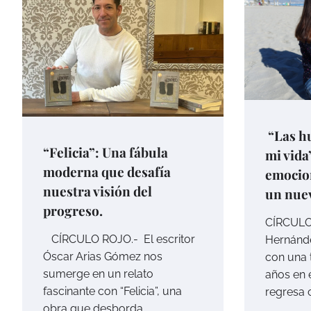
“Las hu
“Felicia”: Una fábula
mi vida”
moderna que desafía
emocion
nuestra visión del
un nuev
progreso.
CÍRCULO
CÍRCULO ROJO.- El escritor
Hernánde
Óscar Arias Gómez nos
con una t
sumerge en un relato
años en e
fascinante con “Felicia”, una
regresa 
obra que desborda…