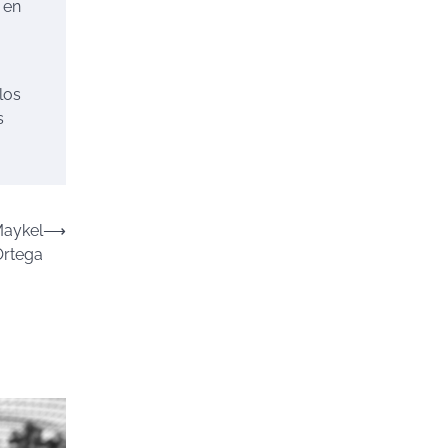
 en
los
s
Maykel
⟶
Ortega