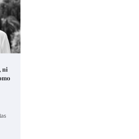
 ni
como
las