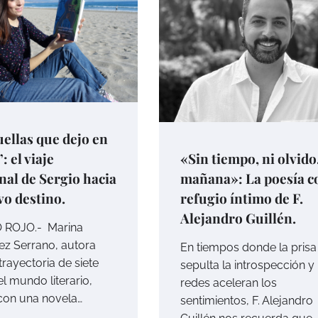
ellas que dejo en
: el viaje
«Sin tiempo, ni olvido,
al de Sergio hacia
mañana»: La poesía 
o destino.
refugio íntimo de F.
Alejandro Guillén.
 ROJO.- Marina
z Serrano, autora
En tiempos donde la prisa
rayectoria de siete
sepulta la introspección y 
l mundo literario,
redes aceleran los
con una novela…
sentimientos, F. Alejandro