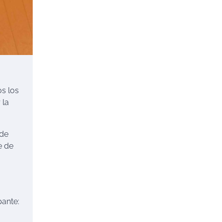
os los
 la
 de
e de
pante: