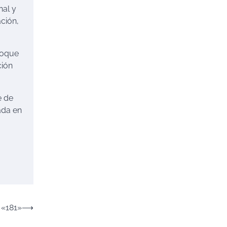
nal y
ción,
foque
ción
e de
ada en
 «181»
⟶