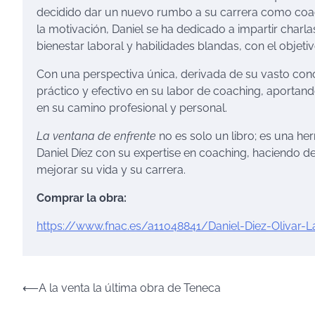
decidido dar un nuevo rumbo a su carrera como coach
la motivación, Daniel se ha dedicado a impartir char
bienestar laboral y habilidades blandas, con el objet
Con una perspectiva única, derivada de su vasto cono
práctico y efectivo en su labor de coaching, aportan
en su camino profesional y personal.
La ventana de enfrente
no es solo un libro; es una he
Daniel Díez con su expertise en coaching, haciendo d
mejorar su vida y su carrera.
Comprar la obra:
https://www.fnac.es/a11048841/Daniel-Diez-Olivar-
Navegación
⟵
A la venta la última obra de Teneca
de