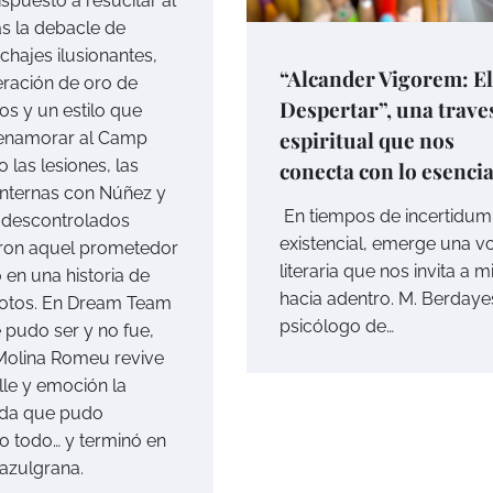
spuesto a resucitar al
as la debacle de
ichajes ilusionantes,
“Alcander Vigorem: El
ración de oro de
Despertar”, una trave
os y un estilo que
espiritual que nos
 enamorar al Camp
 las lesiones, las
conecta con lo esencia
internas con Núñez y
En tiempos de incertidum
 descontrolados
existencial, emerge una v
eron aquel prometedor
literaria que nos invita a m
 en una historia de
hacia adentro. M. Berdaye
otos. En Dream Team
psicólogo de…
e pudo ser y no fue,
Molina Romeu revive
lle y emoción la
da que pudo
o todo… y terminó en
 azulgrana.