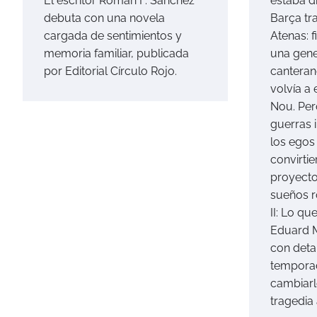
estaba di
El escritor Román F. Sánchez
Barça tr
debuta con una novela
Atenas: f
cargada de sentimientos y
una gene
memoria familiar, publicada
canteran
por Editorial Círculo Rojo.
volvía a
Nou. Pero
guerras 
los egos
convirti
proyecto
sueños r
II: Lo qu
Eduard 
con deta
tempora
cambiarl
tragedia