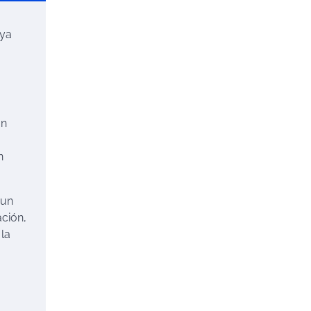
 ya
on
n
 un
ación,
 la