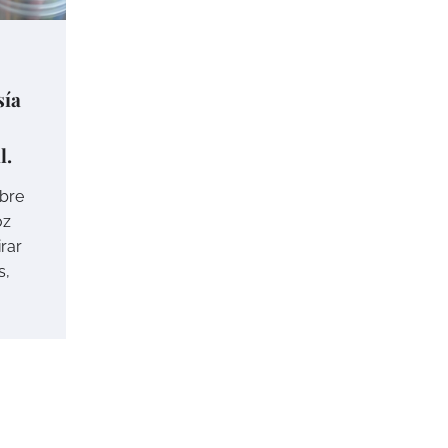
sía
l.
bre
oz
irar
s,