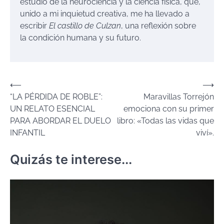
estudio de la neurociencia y la ciencia física, que,
unido a mi inquietud creativa, me ha llevado a
escribir
El castillo de Culzan
, una reflexión sobre
la condición humana y su futuro.
Navegación
⟵
⟶
“LA PÉRDIDA DE ROBLE”:
Maravillas Torrejón
de
UN RELATO ESENCIAL
emociona con su primer
entradas
PARA ABORDAR EL DUELO
libro: «Todas las vidas que
INFANTIL
viví».
Quizás te interese...