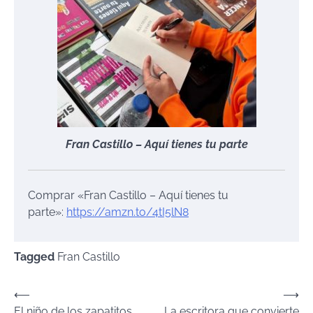
Fran Castillo – Aquí tienes tu parte
Comprar «Fran Castillo – Aquí tienes tu
parte»:
https://amzn.to/4tI5lN8
Tagged
Fran Castillo
Navegación
⟵
⟶
El niño de los zapatitos
La escritora que convierte