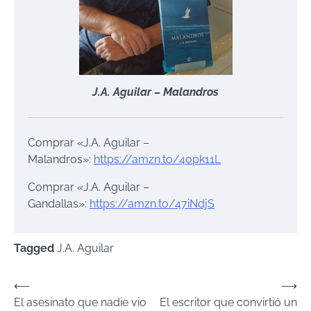
J.A. Aguilar – Malandros
Comprar «J.A. Aguilar –
Malandros»:
https://amzn.to/4opk11L
Comprar «J.A. Aguilar –
Gandallas»:
https://amzn.to/47iNdjS
Tagged
J.A. Aguilar
Navegación
⟵
⟶
El asesinato que nadie vio
El escritor que convirtió un
de