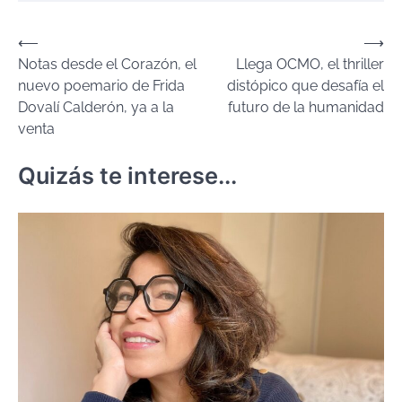
Navegación
⟵
⟶
Notas desde el Corazón, el
Llega OCMO, el thriller
de
nuevo poemario de Frida
distópico que desafía el
entradas
Dovalí Calderón, ya a la
futuro de la humanidad
venta
Quizás te interese...