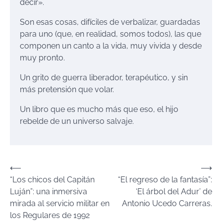
decir».
Son esas cosas, difíciles de verbalizar, guardadas
para uno (que, en realidad, somos todos), las que
componen un canto a la vida, muy vivida y desde
muy pronto.
Un grito de guerra liberador, terapéutico, y sin
más pretensión que volar.
Un libro que es mucho más que eso, el hijo
rebelde de un universo salvaje.
Navegación
⟵
⟶
“Los chicos del Capitán
“El regreso de la fantasía”:
de
Luján”: una inmersiva
‘El árbol del Adur’ de
entradas
mirada al servicio militar en
Antonio Ucedo Carreras.
los Regulares de 1992