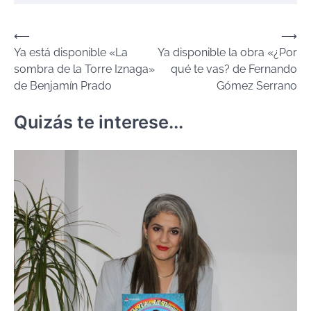
Navegación
⟵
⟶
Ya está disponible «La
Ya disponible la obra «¿Por
de
sombra de la Torre Iznaga»
qué te vas? de Fernando
entradas
de Benjamín Prado
Gómez Serrano
Quizás te interese...