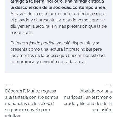
arraigo a la tierra; por otro, una mirada crítica a
la desconexión de la sociedad contemporánea
.
A través de su escritura, el autor reflexiona sobre
el pasado y el presente, arrojando versos que se
diluyen en la lectura, sin más pretensión que la de
hacer sentir.
Retales a fondo perdido
ya está disponible y se
presenta como una lectura imprescindible para
los amantes de la poesía que buscan honestidad,
compromiso y emoción en cada verso.
Navegación
⟵
⟶
Déborah F. Muñoz regresa
“Abatido por una
de
a la fantasía con ‘No somos
mariposa”: un testimonio
entradas
marionetas de los dioses’,
crudo y literario desde la
su primera novela para
reclusión.
adultos