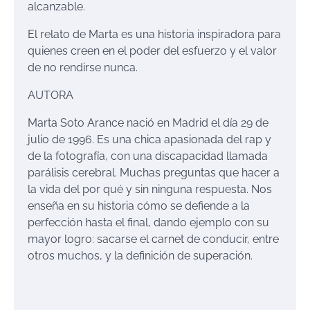
alcanzable.
El relato de Marta es una historia inspiradora para
quienes creen en el poder del esfuerzo y el valor
de no rendirse nunca.
AUTOR
A
Marta Soto
Arance
nació
en Madrid
el
día
29
de
j
ulio de 1996
. Es
una chica
apasionada
del rap y
de la fotografía
,
con una discapacidad llamada
parálisis
cerebral
. Muchas
preguntas que hacer a
la vida del por qué y sin ninguna
respuesta
. N
os
enseña en su historia
cómo se defiende
a la
perfección
hasta el final
,
dando ejemplo
con
su
mayor logro
:
sacarse el carnet
de conducir
,
entre
otros muchos
,
y la definición de superación.