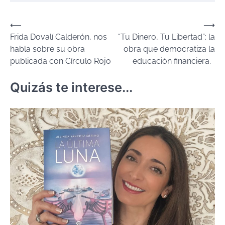
Navegación
⟵
⟶
Frida Dovalí Calderón, nos
“Tu Dinero, Tu Libertad”: la
de
habla sobre su obra
obra que democratiza la
entradas
publicada con Círculo Rojo
educación financiera.
Quizás te interese...