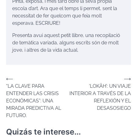
Pinta, exposa, i més tard obre la seva pròpia
escola d’art. Ara que el temps li permet, sent la
necessitat de fer quelcom que feia molt
esperava. ESCRIURE!
Presenta avui aquest petit llibre, una recopilació
de temàtica variada, alguns escrits són de molt
jove, i altres de la vida actual.
Navegación
⟵
⟶
“LA CLAVE PARA
‘LOKĀH’: UN VIAJE
de
ENTENDER LAS CRISIS
INTERIOR A TRAVÉS DE LA
entradas
ECONÓMICAS”: UNA
REFLEXIÓN Y EL
MIRADA PREDICTIVA AL
DESASOSIEGO
FUTURO.
Quizás te interese...