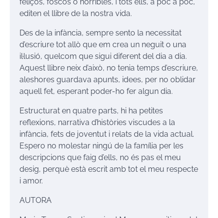
feliços, foscos o horribles, i tots ells, a poc a poc,
editen el llibre de la nostra vida.
Des de la infància, sempre sento la necessitat
d’escriure tot allò que em crea un neguit o una
il·lusió, quelcom que sigui diferent del dia a dia.
Aquest llibre neix d’això, no tenia temps d’escriure,
aleshores guardava apunts, idees, per no oblidar
aquell fet, esperant poder-ho fer algun dia.
Estructurat en quatre parts, hi ha petites
reflexions, narrativa d’històries viscudes a la
infància, fets de joventut i relats de la vida actual.
Espero no molestar ningú de la família per les
descripcions que faig d’ells, no és pas el meu
desig, perquè està escrit amb tot el meu respecte
i amor.
AUTORA