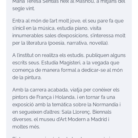
Maria Teresa Sentias neix al Masnou, a mitjans del
segle vint.
Entra al món de l’art molt jove, el seu pare fa que
s’iniciï en la música, estudia piano, visita
innumerables sales d’exposicions, s’interessa molt
per la literatura (poesia, narrativa, novel·la).
A l’institut on realitza els estudis, publiquen alguns
escrits seus. Estudia Magisteri, a la vegada que
comença de manera formal a dedicar-se al món
de la pintura.
Amb la carrera acabada, viatja per conèixer els
pintors de França i Holanda, i en tornar fa una
exposició amb la temàtica sobre la Normandia i
en segueixen d’altres: Sala Llorenç, Biennals
diverses, el museu d’Art Modern a Madrid i
moltes més.