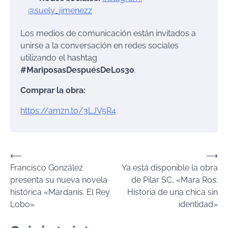
@suely_jimenezz
Los medios de comunicación están invitados a
unirse a la conversación en redes sociales
utilizando el hashtag
#MariposasDespuésDeLos30
.
Comprar la obra:
https://amzn.to/3LJV5R4
Navegación
⟵
⟶
Francisco González
Ya está disponible la obra
de
presenta su nueva novela
de Pilar SC, «Mara Ros:
entradas
histórica «Mardanís. El Rey
Historia de una chica sin
Lobo»
identidad»