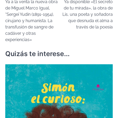
Ya a la venta la nueva obra
Ya disponible «El secreto
de
de Miguel Marco Igual,
de tu mirada», la obra de
entradas
“Sergei Yudin (1891-1954),
Lis, una poeta y soñadora
cirujano y humanista. La
que desnuda el alma a
transfusión de sangre de
través de la poesía
cadáver y otras
experiencias»
Quizás te interese...