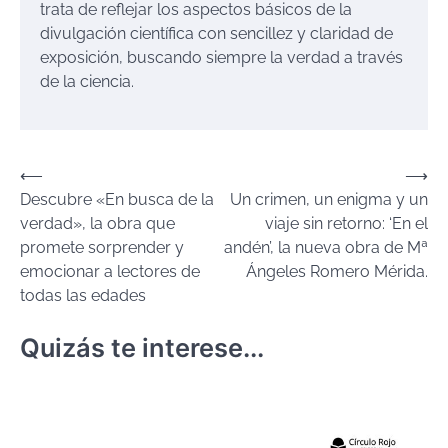
trata de reflejar los aspectos básicos de la
divulgación científica con sencillez y claridad de
exposición, buscando siempre la verdad a través
de la ciencia.
Navegación
⟵
⟶
Descubre «En busca de la
Un crimen, un enigma y un
de
verdad», la obra que
viaje sin retorno: ‘En el
entradas
promete sorprender y
andén’, la nueva obra de Mª
emocionar a lectores de
Ángeles Romero Mérida.
todas las edades
Quizás te interese...