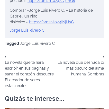
pecado»:
https://amzn.to/4kD7mG8
Comprar «Jorge Luis Rivero C. – La historia de
Gabriel, un niño
disléxico»:
https://amzn.to/4lNjHsG
Jorge Luis Rivero C.
Tagged
Jorge Luis Rivero C.
Navegación
⟵
⟶
La novela que te hará
La novela que desnuda lo
de
escribir en sus páginas y
más oscuro del alma
entradas
sanar el corazón: descubre
humana: Sombras
El creador de seres
estacionales
Quizás te interese...