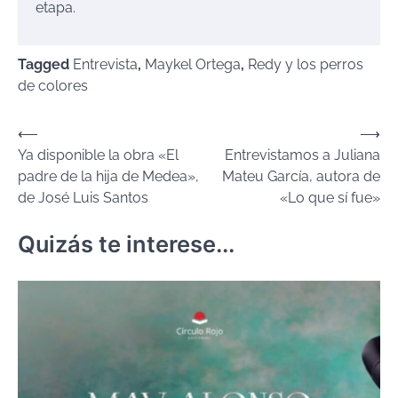
etapa.
Tagged
Entrevista
,
Maykel Ortega
,
Redy y los perros
de colores
Navegación
⟵
⟶
Ya disponible la obra «El
Entrevistamos a Juliana
de
padre de la hija de Medea»,
Mateu García, autora de
entradas
de José Luis Santos
«Lo que sí fue»
Quizás te interese...