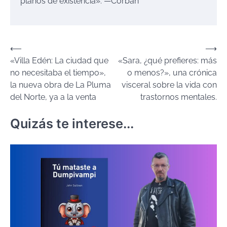
planos de existencia». —Corbán
Navegación
⟵
⟶
«Villa Edén: La ciudad que
«Sara, ¿qué prefieres: más
de
no necesitaba el tiempo»,
o menos?», una crónica
entradas
la nueva obra de La Pluma
visceral sobre la vida con
del Norte, ya a la venta
trastornos mentales.
Quizás te interese...