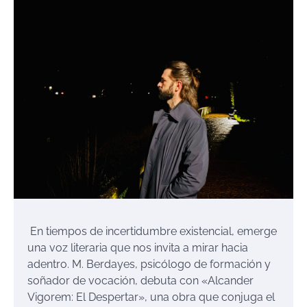
En tiempos de incertidumbre existencial, emerge
una voz literaria que nos invita a mirar hacia
adentro. M. Berdayes, psicólogo de formación y
soñador de vocación, debuta con «Alcander
Vigorem: El Despertar», una obra que conjuga el