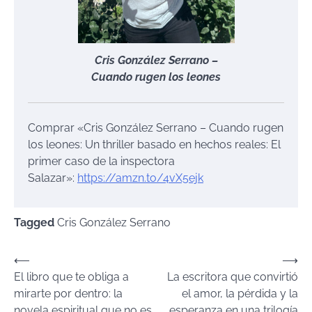
Cris González Serrano –
Cuando rugen los leones
Comprar «Cris González Serrano – Cuando rugen
los leones: Un thriller basado en hechos reales: El
primer caso de la inspectora
Salazar»:
https://amzn.to/4vX5ejk
Tagged
Cris González Serrano
Navegación
⟵
⟶
El libro que te obliga a
La escritora que convirtió
de
mirarte por dentro: la
el amor, la pérdida y la
entradas
novela espiritual que no es
esperanza en una trilogía