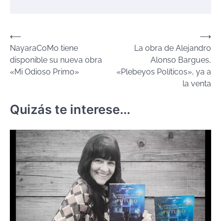
Navegación
⟵
⟶
NayaraCoMo tiene
La obra de Alejandro
de
disponible su nueva obra
Alonso Bargues,
entradas
«Mi Odioso Primo»
«Plebeyos Políticos», ya a
la venta
Quizás te interese...