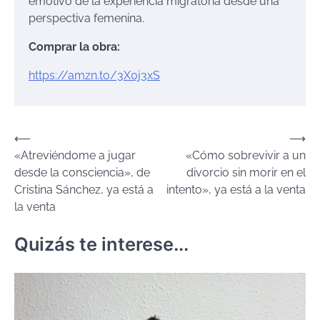
emotivo de la experiencia migratoria desde una
perspectiva femenina.
Comprar la obra:
https://amzn.to/3X0j3xS
Navegación
⟵
⟶
«Atreviéndome a jugar
«Cómo sobrevivir a un
de
desde la consciencia», de
divorcio sin morir en el
entradas
Cristina Sánchez, ya está a
intento», ya está a la venta
la venta
Quizás te interese...