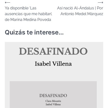
Navegación
⟵
⟶
Ya disponible ‘Las
Así nació Al-Ándalus | Por
de
ausencias que me habitan’,
Antonio Medel Márquez
entradas
de Marina Medina Poveda
Quizás te interese...