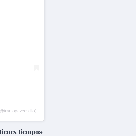
franlopezcastillo)
tienes tiempo»