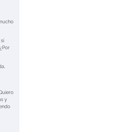
 mucho
si
 ¿Por
da,
 Quiero
as y
iendo