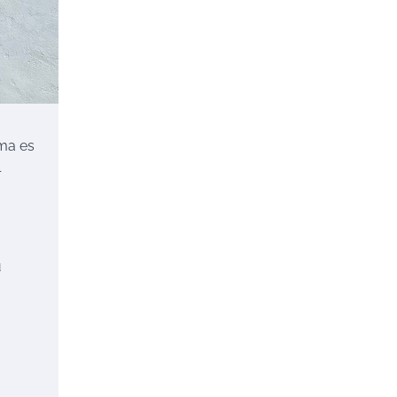
ema es
l
u