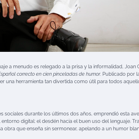
uaje a menudo es relegado a la prisa y la informalidad, Joan
Español correcto en cien pinceladas de humor
. Publicado por l
 ser una herramienta tan divertida como útil para todos aquell
es sociales durante los últimos dos años, emprendió esta av
entorno digital: el desdén hacia el buen uso del lenguaje. Tr
una obra que enseña sin sermonear, apelando a un humor bla