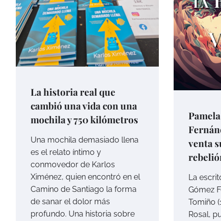
La historia real que
cambió una vida con una
Pamela
mochila y 750 kilómetros
Fernánd
Una mochila demasiado llena
venta s
es el relato íntimo y
rebelió
conmovedor de Karlos
Ximénez, quien encontró en el
La escri
Camino de Santiago la forma
Gómez Fe
de sanar el dolor más
Tomiño (
profundo. Una historia sobre
Rosal, p