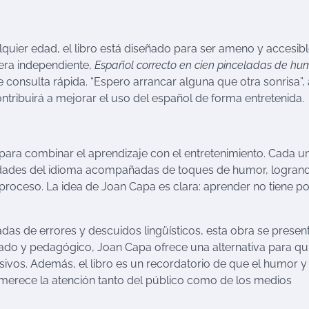
lquier edad, el libro está diseñado para ser ameno y accesib
era independiente,
Español correcto en cien pinceladas de hu
consulta rápida. “Espero arrancar alguna que otra sonrisa”,
ntribuirá a mejorar el uso del español de forma entretenida.
d para combinar el aprendizaje con el entretenimiento. Cada u
osidades del idioma acompañadas de toques de humor, logran
l proceso. La idea de Joan Capa es clara: aprender no tiene p
as de errores y descuidos lingüísticos, esta obra se presen
dado y pedagógico, Joan Capa ofrece una alternativa para qu
ivos. Además, el libro es un recordatorio de que el humor y 
merece la atención tanto del público como de los medios