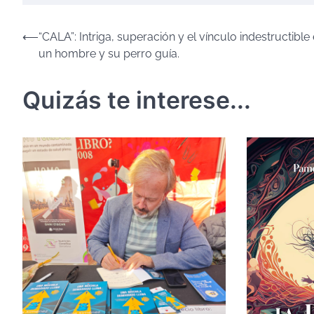
Navegación
⟵
“CALA”: Intriga, superación y el vínculo indestructible
un hombre y su perro guía.
de
entradas
Quizás te interese...