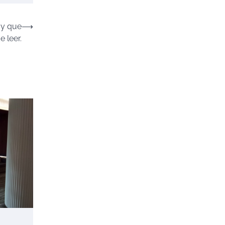
r y que
⟶
 leer.