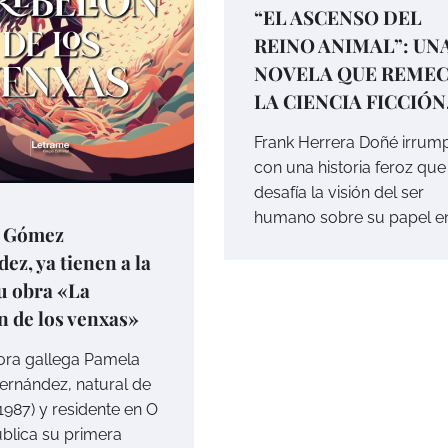
“EL ASCENSO DEL
REINO ANIMAL”: UN
NOVELA QUE REME
LA CIENCIA FICCIÓN
Frank Herrera Doñé irrum
con una historia feroz que
desafía la visión del ser
humano sobre su papel en
 Gómez
ez, ya tienen a la
u obra «La
n de los venxas»
tora gallega Pamela
rnández, natural de
1987) y residente en O
ublica su primera