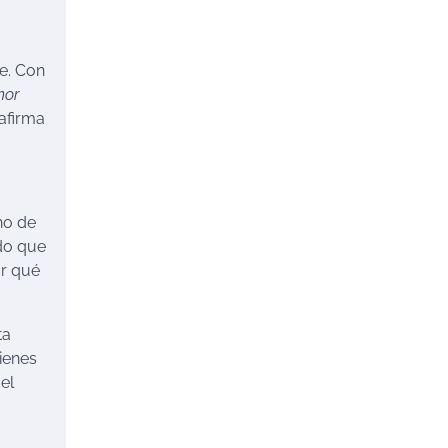
le. Con
mor
 afirma
no de
do que
or qué
ta
ienes
el