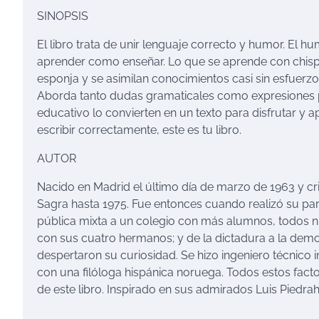
SINOPSIS
El libro trata de unir lenguaje correcto y humor. El h
aprender como enseñar. Lo que se aprende con chispa 
esponja y se asimilan conocimientos casi sin esfuerzo.
Aborda tanto dudas gramaticales como expresiones p
educativo lo convierten en un texto para disfrutar y 
escribir correctamente, este es tu libro.
AUTOR
Nacido en Madrid el último día de marzo de 1963 y 
Sagra hasta 1975. Fue entonces cuando realizó su part
pública mixta a un colegio con más alumnos, todos ni
con sus cuatro hermanos; y de la dictadura a la de
despertaron su curiosidad. Se hizo ingeniero técnico 
con una filóloga hispánica noruega. Todos estos facto
de este libro. Inspirado en sus admirados Luis Piedrah