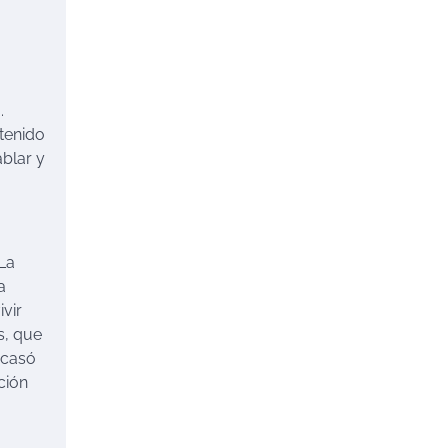
.
tenido
ablar y
La
a
vir
s, que
 casó
ción