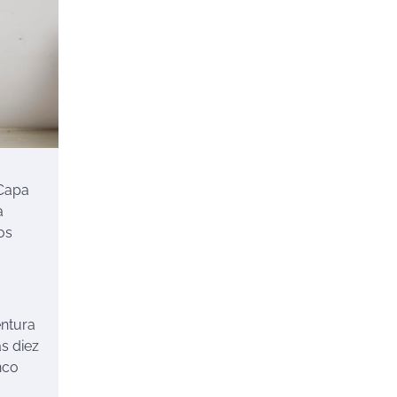
 Capa
a
os
entura
as diez
nco