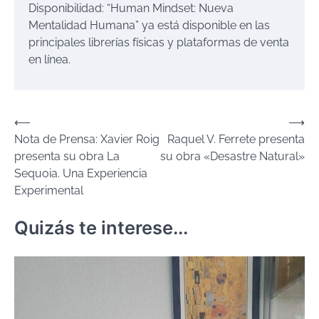
Disponibilidad:
“Human
Mindset
: Nueva
Mentalidad Humana”
ya está disponible en las
principales librerías físicas y plataformas de venta
en línea.
Navegación
⟵
⟶
Nota de Prensa: Xavier Roig
Raquel V. Ferrete presenta
de
presenta su obra La
su obra «Desastre Natural»
entradas
Sequoia. Una Experiencia
Experimental
Quizás te interese...