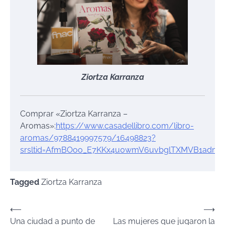
Ziortza Karranza
Comprar «Ziortza Karranza –
Aromas»:
https://www.casadellibro.com/libro-
aromas/9788419997579/16498823?
srsltid=AfmBOoo_E7KKx4u0wmV6uvbglTXMVB1adm
Tagged
Ziortza Karranza
Navegación
⟵
⟶
Una ciudad a punto de
Las mujeres que jugaron la