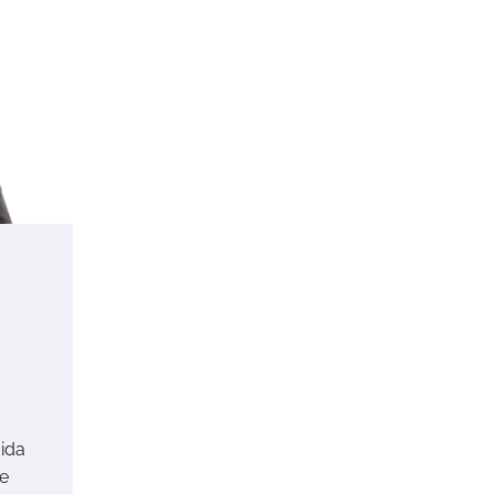
ida
de