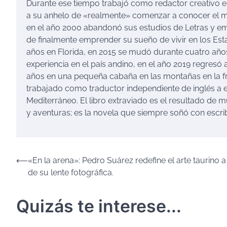
Durante ese tiempo trabajó como redactor creativo en
a su anhelo de «realmente» comenzar a conocer el m
en el año 2000 abandonó sus estudios de Letras y em
de finalmente emprender su sueño de vivir en los Esta
años en Florida, en 2015 se mudó durante cuatro año
experiencia en el país andino, en el año 2019 regresó 
años en una pequeña cabaña en las montañas en la fr
trabajado como traductor independiente de inglés a e
Mediterráneo. El libro extraviado es el resultado de m
y aventuras; es la novela que siempre soñó con escrib
Navegación
⟵
«En la arena»: Pedro Suárez redefine el arte taurino a
de su lente fotográfica.
de
entradas
Quizás te interese...