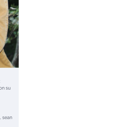
x
con su
, sean
,