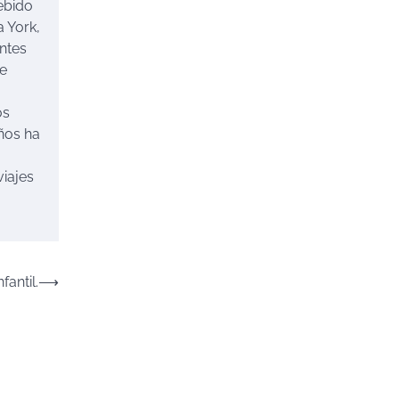
ebido
 York,
ntes
ce
os
ños ha
viajes
fantil.
⟶