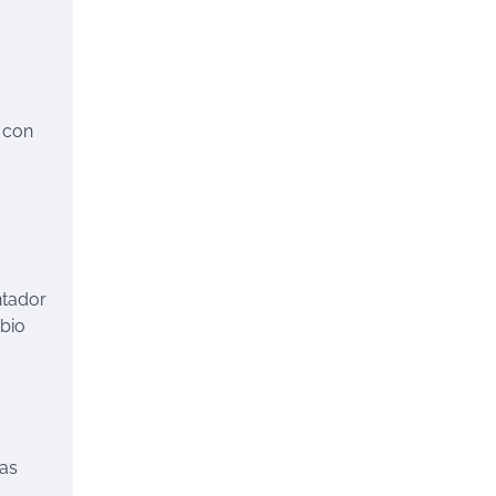
 con
ntador
mbio
ras