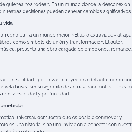
as de quienes nos rodean. En un mundo donde la desconexión
 nuestras decisiones pueden generar cambios significativos.
u vida
an contribuir a un mundo mejor, «El libro extraviado» atrapa
ibros como símbolo de unión y transformación. El autor,
 la música, presenta una obra cargada de emociones, romance,
ada, respaldada por la vasta trayectoria del autor como co
la novela busca ser su «granito de arena» para motivar un ca
 con sensibilidad y profundidad.
prometedor
temática universal, demuestra que es posible conmover y
solo es una historia, sino una invitación a conectar con nuest
 influir en el mundo.