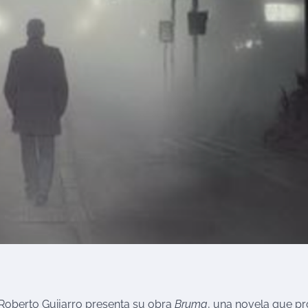
r Roberto Guijarro presenta su obra
Bruma
, una novela que p