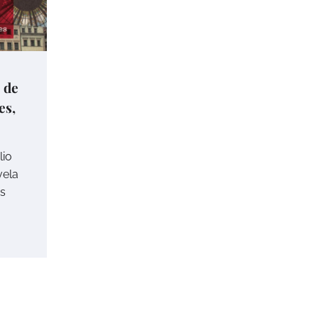
 de
es,
lio
vela
as