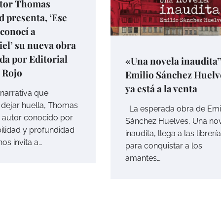
itor Thomas
 presenta, ‘Ese
conocí a
el’ su nueva obra
da por Editorial
«Una novela inaudita”
 Rojo
Emilio Sánchez Huelv
ya está a la venta
narrativa que
dejar huella, Thomas
La esperada obra de Emi
 autor conocido por
Sánchez Huelves, Una no
bilidad y profundidad
inaudita, llega a las librerí
 nos invita a…
para conquistar a los
amantes…