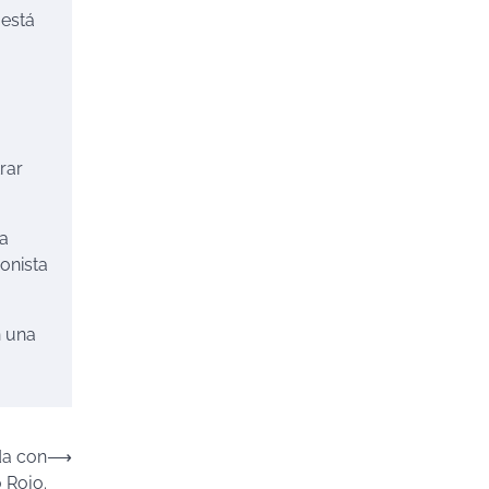
 está
a
rar
la
onista
n una
da con
⟶
 Rojo.