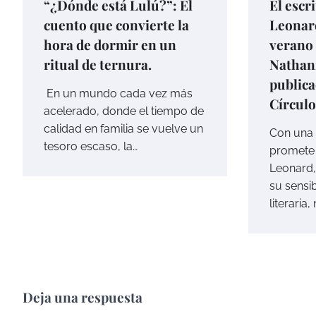
“¿Dónde está Lulú?”: El
El escr
cuento que convierte la
Leonard
hora de dormir en un
verano 
ritual de ternura.
Nathani
publica
En un mundo cada vez más
Círculo
acelerado, donde el tiempo de
calidad en familia se vuelve un
Con una 
tesoro escaso, la…
promete 
Leonard,
su sensi
literaria,
Deja una respuesta