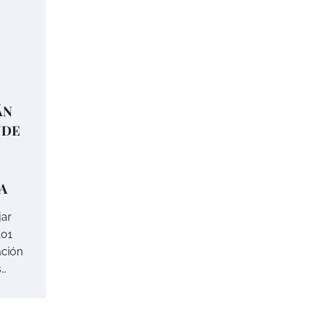
ÁN
NDE
A
jar
101
ción
s…