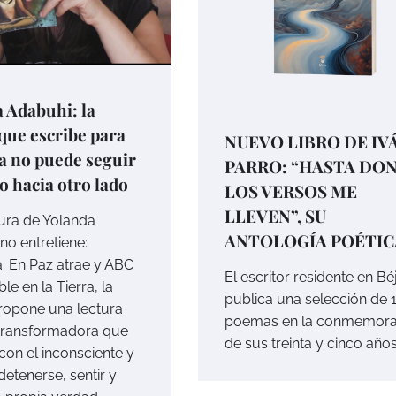
 Adabuhi: la
que escribe para
NUEVO LIBRO DE IV
a no puede seguir
PARRO: “HASTA DO
 hacia otro lado
LOS VERSOS ME
LLEVEN”, SU
tura de Yolanda
ANTOLOGÍA POÉTIC
no entretiene:
a. En Paz atrae y ABC
El escritor residente en Bé
ble en la Tierra, la
publica una selección de 
ropone una lectura
poemas en la conmemora
 transformadora que
de sus treinta y cinco año
con el inconsciente y
detenerse, sentir y