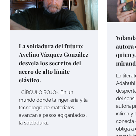
Yolanda
La soldadura del futuro:
autora 
Avelino Vázquez González
quien y
desvela los secretos del
mirando
acero de alto límite
La litera
elástico.
Adabuhi 
despiert
CÍRCULO ROJO-. En un
del sensi
mundo donde la ingeniería y la
autora p
tecnología de materiales
íntima y
avanzan a pasos agigantados,
conecta 
la soldadura…
obliga a 