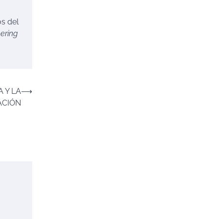
os del
ering
A Y LA
⟶
ACIÓN