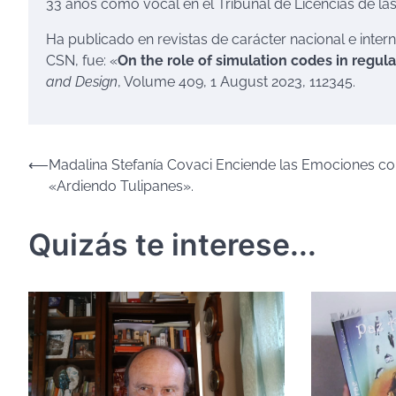
33 años como vocal en el Tribunal de Licencias de la
Ha publicado en revistas de carácter nacional e intern
CSN, fue: «
On the role of simulation codes in regulat
and Design
, Volume 409, 1 August 2023, 112345.
Navegación
⟵
Madalina Stefanía Covaci Enciende las Emociones c
«Ardiendo Tulipanes».
de
entradas
Quizás te interese...