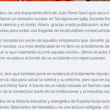
lós» es una impactante obra de Julio Pérez Sanz que saca a l
itaron un desastre nuclear en Tarragona en 1989. Durante tre
ilencio y el olvido. Ahora, gracias a esta publicación, el lec
idas para evitar una tragedia de incalculables consecuencia
nz recopila las voces de aquellos empleados que, durante 35
r nuclear. «Lo más destacable de mi libro es el testimonio de
ar lo que realmente ocurrió aquella noche», afirma el autor.
ómo se estuvo al borde de un accidente con repercusiones
s, sino que también pone en evidencia el tratamiento injusto
ron la vida para salvar la central y su entorno, pero que en lu
ara Pérez Sanz. A través de un relato basado en hechos reale
de la verdad por parte de las instituciones y la industria nuc
os en la historia industrial y energética de España hasta lect
éroes Silenciados de Vandellós» es una lectura obligada. «El 