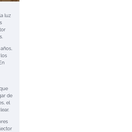
a luz
s
tor
s.
 años,
 los
 En
 que
gar de
s, el
lear.
ores
lector