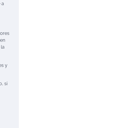
 a
dores
ien
 la
es y
, si