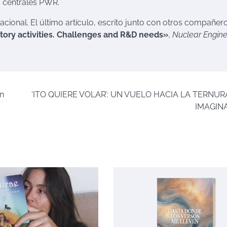
s centrales PWR.
acional. El último artículo, escrito junto con otros compañer
ory activities.
Challenges and R&D needs»
,
Nuclear Engine
on
‘ITO QUIERE VOLAR’: UN VUELO HACIA LA TERNUR
IMAGIN