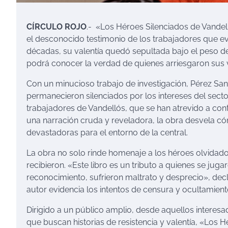
CÍRCULO ROJO
.- «Los Héroes Silenciados de Vandel
el desconocido testimonio de los trabajadores que ev
décadas, su valentía quedó sepultada bajo el peso del s
podrá conocer la verdad de quienes arriesgaron sus v
Con un minucioso trabajo de investigación, Pérez Sa
permanecieron silenciados por los intereses del secto
trabajadores de Vandellós, que se han atrevido a cont
una narración cruda y reveladora, la obra desvela c
devastadoras para el entorno de la central.
La obra no solo rinde homenaje a los héroes olvidado
recibieron. «Este libro es un tributo a quienes se juga
reconocimiento, sufrieron maltrato y desprecio», decl
autor evidencia los intentos de censura y ocultamiento 
Dirigido a un público amplio, desde aquellos interesad
que buscan historias de resistencia y valentía, «Los H