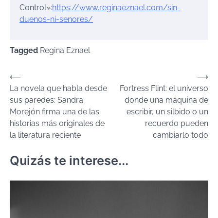
Control»:
https://www.reginaeznael.com/sin-
duenos-ni-senores/
Tagged
Regina Eznael
Navegación
⟵
⟶
La novela que habla desde
Fortress Flint: el universo
de
sus paredes: Sandra
donde una máquina de
entradas
Morejón firma una de las
escribir, un silbido o un
historias más originales de
recuerdo pueden
la literatura reciente
cambiarlo todo
Quizás te interese...