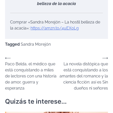
belleza de la acacia
Comprar «Sandra Morejón – La hostil belleza de
la acacia»:
https://amzn.to/4uEX0Lg
Tagged
Sandra Morejón
Navegación
⟵
⟶
Paco Belda, el médico que
La novela distópica que
de
está conquistando a miles
está conquistando a los
entradas
de lectores con una historia
amantes del romance y la
de amor, guerra y
ciencia ficción: así es Sin
esperanza
dueños ni señores
Quizás te interese...