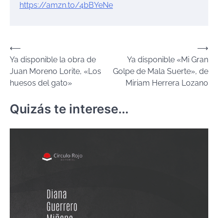
https://amzn.to/4bBYeNe
Navegación
⟵
⟶
Ya disponible la obra de
Ya disponible «Mi Gran
de
Juan Moreno Lorite, «Los
Golpe de Mala Suerte», de
entradas
huesos del gato»
Miriam Herrera Lozano
Quizás te interese...