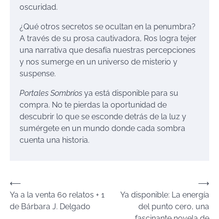
oscuridad.
¿Qué otros secretos se ocultan en la penumbra?
A través de su prosa cautivadora, Ros logra tejer
una narrativa que desafía nuestras percepciones
y nos sumerge en un universo de misterio y
suspense.
Portales Sombríos
ya está disponible para su
compra. No te pierdas la oportunidad de
descubrir lo que se esconde detrás de la luz y
sumérgete en un mundo donde cada sombra
cuenta una historia.
Navegación
⟵
⟶
Ya a la venta 60 relatos + 1
Ya disponible: La energía
de
de Bárbara J. Delgado
del punto cero, una
entradas
fascinante novela de