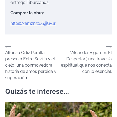
entregó Tibureanus.
Comprar la obra:
https://amzn.to/4jjGv1r
Navegación
⟵
⟶
Alfonso Ortiz Peralta
“Alcander Vigorem: El
de
presenta Entre Sevilla y el
Despertar”, una travesía
entradas
cielo, una conmovedora
espiritual que nos conecta
historia de amor, pérdida y
con lo esencial.
superación
Quizás te interese...