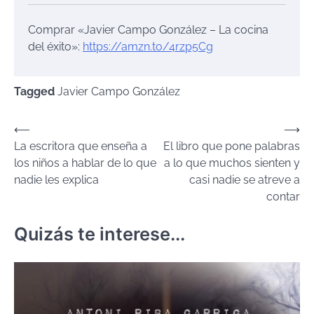
Comprar «Javier Campo González – La cocina
del éxito»:
https://amzn.to/4rzp5Cg
Tagged
Javier Campo González
Navegación
⟵
⟶
La escritora que enseña a
El libro que pone palabras
de
los niños a hablar de lo que
a lo que muchos sienten y
entradas
nadie les explica
casi nadie se atreve a
contar
Quizás te interese...