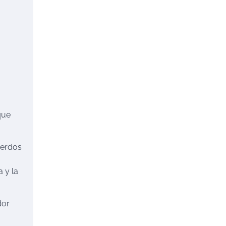
que
uerdos
 y la
dor