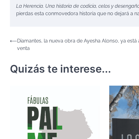
La Herencia. Una historia de codicia, celos y desengañ
pierdas esta conmovedora historia que no dejará a nad
Navegación
⟵
Diamantes, la nueva obra de Ayesha Alonso, ya está 
venta
de
entradas
Quizás te interese...