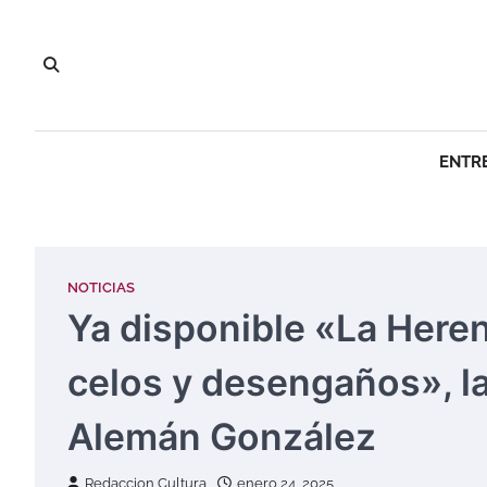
Saltar
al
contenido
ENTR
NOTICIAS
Ya disponible «La Herenc
celos y desengaños», l
Alemán González
Redaccion Cultura
enero 24, 2025