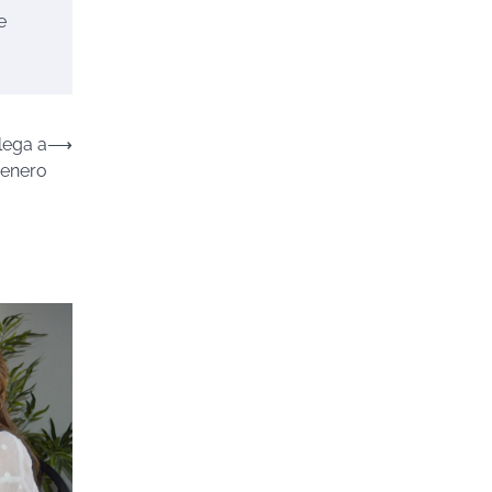
e
lega a
⟶
 enero