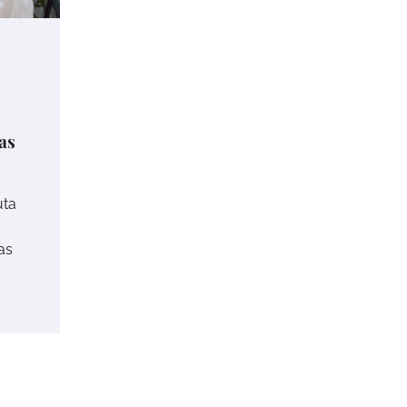
as
uta
as