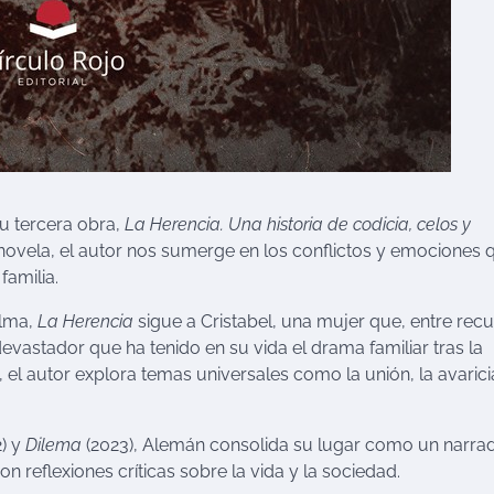
su tercera obra,
La Herencia. Una historia de codicia, celos y
 novela, el autor nos sumerge en los conflictos y emociones 
familia.
alma,
La Herencia
sigue a Cristabel, una mujer que, entre rec
devastador que ha tenido en su vida el drama familiar tras la
, el autor explora temas universales como la unión, la avaricia
) y
Dilema
(2023), Alemán consolida su lugar como un narra
eflexiones críticas sobre la vida y la sociedad.