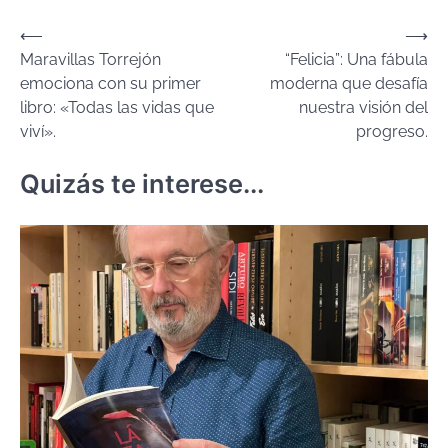
Navegación
⟵
⟶
Maravillas Torrejón
“Felicia”: Una fábula
de
emociona con su primer
moderna que desafía
entradas
libro: «Todas las vidas que
nuestra visión del
viví».
progreso.
Quizás te interese...