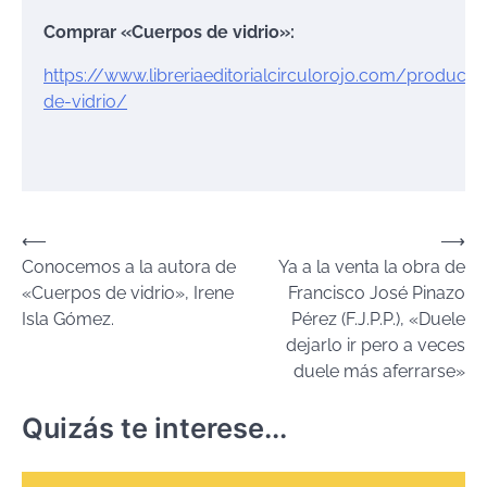
Comprar «Cuerpos de vidrio»:
https://www.libreriaeditorialcirculorojo.com/product
de-vidrio/
Navegación
⟵
⟶
Conocemos a la autora de
Ya a la venta la obra de
de
«Cuerpos de vidrio», Irene
Francisco José Pinazo
entradas
Isla Gómez.
Pérez (F.J.P.P.), «Duele
dejarlo ir pero a veces
duele más aferrarse»
Quizás te interese...